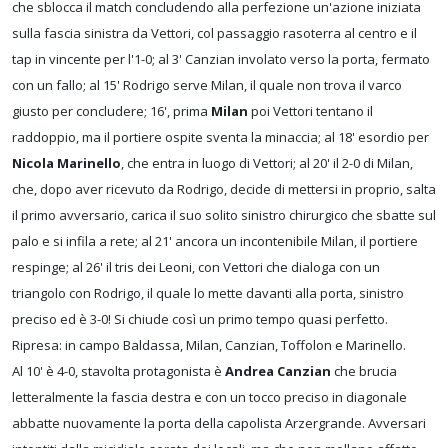
che sblocca il match concludendo alla perfezione un'azione iniziata
sulla fascia sinistra da Vettori, col passaggio rasoterra al centro e il
tap in vincente per l'1-0; al 3' Canzian involato verso la porta, fermato
con un fallo; al 15' Rodrigo serve Milan, il quale non trova il varco
giusto per concludere; 16', prima
Milan
poi Vettori tentano il
raddoppio, ma il portiere ospite sventa la minaccia; al 18' esordio per
Nicola Marinello
, che entra in luogo di Vettori; al 20' il 2-0 di Milan,
che, dopo aver ricevuto da Rodrigo, decide di mettersi in proprio, salta
il primo avversario, carica il suo solito sinistro chirurgico che sbatte sul
palo e si infila a rete; al 21' ancora un incontenibile Milan, il portiere
respinge; al 26' il tris dei Leoni, con Vettori che dialoga con un
triangolo con Rodrigo, il quale lo mette davanti alla porta, sinistro
preciso ed è 3-0! Si chiude così un primo tempo quasi perfetto.
Ripresa: in campo Baldassa, Milan, Canzian, Toffolon e Marinello.
Al 10' è 4-0, stavolta protagonista è
Andrea Canzian
che brucia
letteralmente la fascia destra e con un tocco preciso in diagonale
abbatte nuovamente la porta della capolista Arzergrande. Avversari