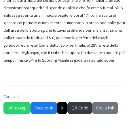
intontiti dalla micidiale serata dei locali, ma che non mollano affatto,
dimostrandosi squadra di grande qualità e che fa ottimo futsal. Al 16'
Baldassa sventa una minaccia ospite, e poi al 17', con la scelta di
giocare col portiere di movimento, aumentano la pressione dalle parti
dell'area dello Sporting, che tuttavia si difende bene. E al 26', su una
palla rubata da Rodrigo, il 5-0, palombella perfetta del coach-
goleador, ed è rete! Come detto, solo nel finale, al 28', la rete della
bandiera degli ospiti, con
Breda
che supera Baldassa. Ma non c'è più
tempo, finisce 5-1 e lo Sporting Musile si gode un risultato super!
Condividi
WhatsApp
Facebook
X
QR Code
Copia link