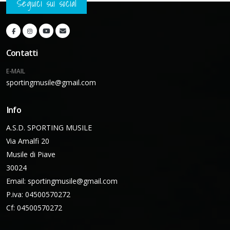
Seguici sui social
Contatti
E-MAIL
sportingmusile@gmail.com
Info
A.S.D. SPORTING MUSILE
Via Amalfi 20
Musile di Piave
30024
Email:
sportingmusile@gmail.com
P.iva: 04500570272
Cf: 04500570272