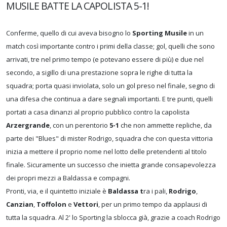
MUSILE BATTE LA CAPOLISTA 5-1!
Conferme, quello di cui aveva bisogno lo
Sporting Musile
in un
match così importante contro i primi della classe; gol, quelli che sono
arrivati, tre nel primo tempo (e potevano essere di più) e due nel
secondo, a sigillo di una prestazione sopra le righe di tutta la
squadra; porta quasi inviolata, solo un gol preso nel finale, segno di
una difesa che continua a dare segnali importanti. E tre punti, quelli
portati a casa dinanzi al proprio pubblico contro la capolista
Arzergrande
, con un perentorio
5-1
che non ammette repliche, da
parte dei "Blues" di mister Rodrigo, squadra che con questa vittoria
inizia a mettere il proprio nome nel lotto delle pretendenti al titolo
finale. Sicuramente un successo che inietta grande consapevolezza
dei propri mezzi a Baldassa e compagni.
Pronti, via, e il quintetto iniziale è
Baldassa t
ra i pali,
Rodrigo
,
Canzian
,
Toffolon
e
Vettori
, per un primo tempo da applausi di
tutta la squadra. Al 2' lo Sporting la sblocca già, grazie a coach Rodrigo