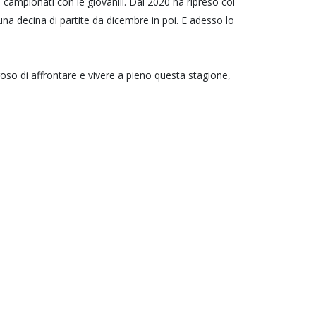
 campionati con le giovanili. Dal 2020 ha ripreso col
una decina di partite da dicembre in poi. E adesso lo
oso di affrontare e vivere a pieno questa stagione,