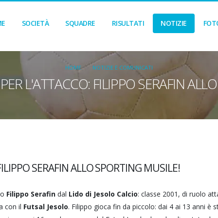
ME
SOCIETÀ
SQUADRE
RISULTATI
NOTIZIE
FOT
HOME
NOTIZIE E COMUNICATI
ER L'ATTACCO: FILIPPO SERAFIN ALL
ILIPPO SERAFIN ALLO SPORTING MUSILE!
co
Filippo Serafin
dal
Lido di Jesolo Calcio
: classe 2001, di ruolo at
a con il
Futsal Jesolo
. Filippo gioca fin da piccolo: dai 4 ai 13 anni è s