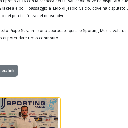
ha ripreso ai 16 con la casacca del Futsal Jesolo dove ha disputato due
Eraclea
e poi il passaggio al Lido di Jesolo Calcio, dove ha disputato 
no dei punti di forza del nuovo pivot.
detto Pippo Serafin - sono approdato qui allo Sporting Musile volenter
 di poter dare il mio contributo".
opia link