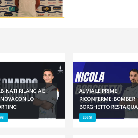
BINATI RILANCIA E
AL VIA LE PRIME
NNOVA CON LO
RICONFERME: BOMBER
ORTING!
BORGHETTO RESTA QUA
GGI
LEGGI