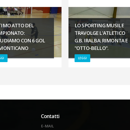
TIMO ATTO DEL
LO SPORTING MUSILE
MPIONATO:
TRAVOLGE L'ATLETICO
IUDIAMO CON 6 GOL
G.B. IRALBA: RIMONTA E
 MONTICANO
"OTTO-BELLO".
GGI
LEGGI
Contatti
E-MAIL