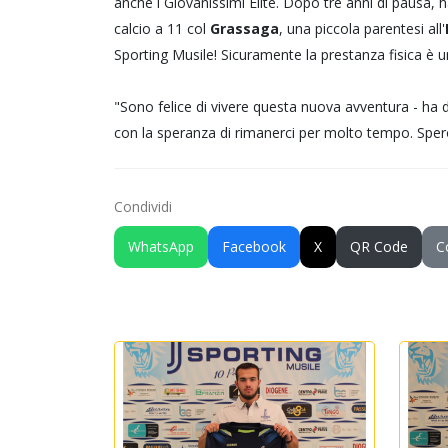
anche i Giovanissimi Elite. Dopo tre anni di pausa, 
calcio a 11 col
Grassaga
, una piccola parentesi all'
Sporting Musile! Sicuramente la prestanza fisica è u
"Sono felice di vivere questa nuova avventura - ha 
con la speranza di rimanerci per molto tempo. Spero
Condividi
WhatsApp
Facebook
X
QR Code
C