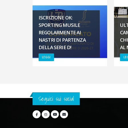
ISCRIZIONE OK:
SPORTING MUSILE
UL
REGOLARMENTE AI
CA
NASTRI DI PARTENZA
CH
DELLA SERIE D!
AL
LEGGI
LE
Seguici sui social