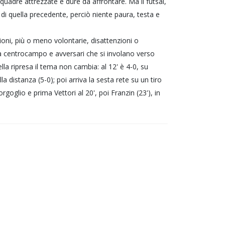
quadre attrezzate e dure da affrontare. Ma il futsal,
e di quella precedente, perciò niente paura, testa e
ioni, più o meno volontarie, disattenzioni o
sa a centrocampo e avversari che si involano verso
ella ripresa il tema non cambia: al 12' è 4-0, su
a distanza (5-0); poi arriva la sesta rete su un tiro
oglio e prima Vettori al 20', poi Franzin (23'), in