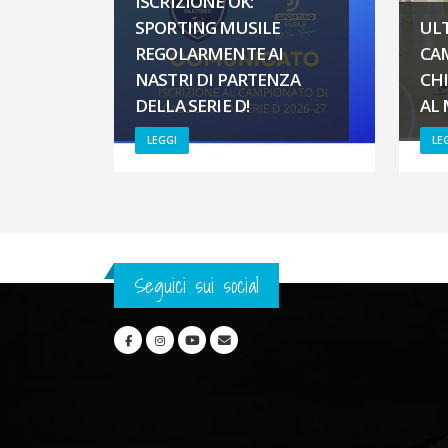
ISCRIZIONE OK:
SPORTING MUSILE
UL
REGOLARMENTE AI
CA
NASTRI DI PARTENZA
CH
DELLA SERIE D!
AL
LEGGI
LE
Seguici sui social