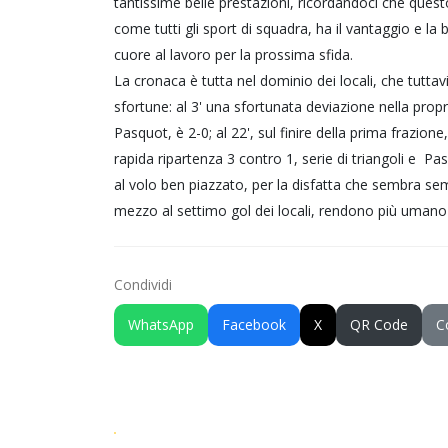
tantissime belle prestazioni, ricordandoci che questo
come tutti gli sport di squadra, ha il vantaggio e la 
cuore al lavoro per la prossima sfida.
La cronaca è tutta nel dominio dei locali, che tutta
sfortune: al 3' una sfortunata deviazione nella propr
Pasquot, è 2-0; al 22', sul finire della prima frazion
rapida ripartenza 3 contro 1, serie di triangoli e Pas
al volo ben piazzato, per la disfatta che sembra semp
mezzo al settimo gol dei locali, rendono più umano i
Condividi
WhatsApp
Facebook
X
QR Code
C