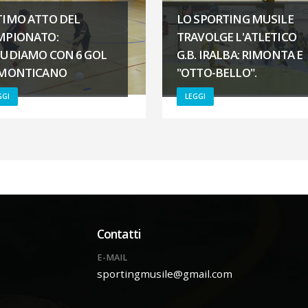
TIMO ATTO DEL
LO SPORTING MUSILE
MPIONATO:
TRAVOLGE L'ATLETICO
IUDIAMO CON 6 GOL
G.B. IRALBA: RIMONTA E
 MONTICANO
"OTTO-BELLO".
GGI
LEGGI
Contatti
E-MAIL
sportingmusile@gmail.com