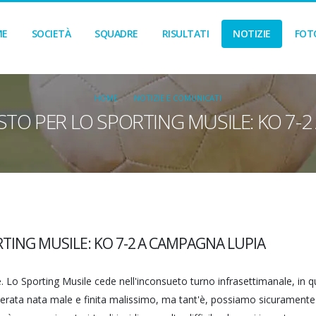
ME
SOCIETÀ
SQUADRE
RISULTATI
NOTIZIE
FOT
HOME
NOTIZIE E COMUNICATI
STO PER LO SPORTING MUSILE: KO 7-
TING MUSILE: KO 7-2 A CAMPAGNA LUPIA
re. Lo Sporting Musile cede nell'inconsueto turno infrasettimanale, in
rata nata male e finita malissimo, ma tant'è, possiamo sicuramente