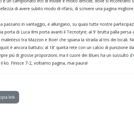
 è un campionato irto di insidie e molto difficile, dove si incontrano s
bellezza di avere subito modo di rifarsi, di scrivere una pagina miglior
via passano in vantaggio, e allungano, su quasi tutte nostre partecipaz
ia porta di Luca Ilmi porta avanti il Tecnotyre; al 9' brutta palla per
e, malinteso tra Mazzon e Boer che spiana la strada al tris dei locali. N
quot è ancora battuto; al 18' quinta rete con un calcio di punizione dall
re più di grosse proporzioni; ma il cuore dei Blues ha un sussulto d'org
l ko. Finisce 7-2, voltiamo pagina, mai paura!
opia link