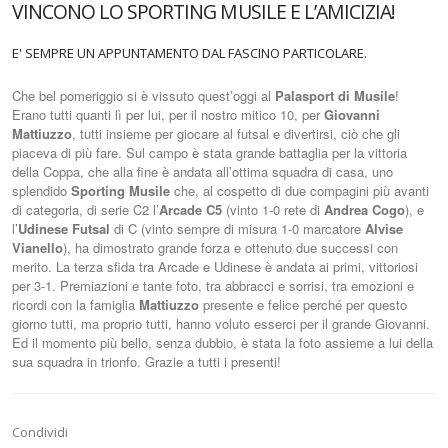
VINCONO LO SPORTING MUSILE E L’AMICIZIA!
E' SEMPRE UN APPUNTAMENTO DAL FASCINO PARTICOLARE.
Che bel pomeriggio si è vissuto quest’oggi al
Palasport di Musile
!
Erano tutti quanti lì per lui, per il nostro mitico 10, per
Giovanni
Mattiuzzo
, tutti insieme per giocare al futsal e divertirsi, ciò che gli
piaceva di più fare. Sul campo è stata grande battaglia per la vittoria
della Coppa, che alla fine è andata all’ottima squadra di casa, uno
splendido
Sporting Musile
che, al cospetto di due compagini più avanti
di categoria, di serie C2 l’
Arcade C5
(vinto 1-0 rete di
Andrea Cogo
), e
l’
Udinese Futsal
di C (vinto sempre di misura 1-0 marcatore
Alvise
Vianello
), ha dimostrato grande forza e ottenuto due successi con
merito. La terza sfida tra Arcade e Udinese è andata ai primi, vittoriosi
per 3-1. Premiazioni e tante foto, tra abbracci e sorrisi, tra emozioni e
ricordi con la famiglia
Mattiuzzo
presente e felice perché per questo
giorno tutti, ma proprio tutti, hanno voluto esserci per il grande Giovanni.
Ed il momento più bello, senza dubbio, è stata la foto assieme a lui della
sua squadra in trionfo. Grazie a tutti i presenti!
Condividi