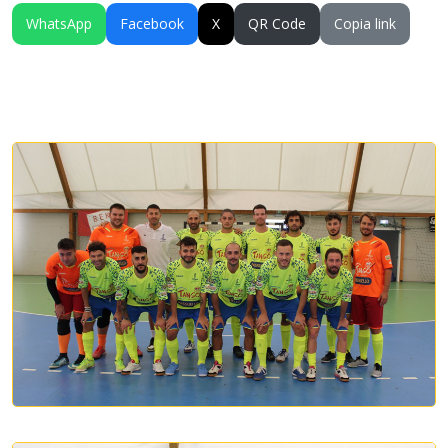
WhatsApp
Facebook
X
QR Code
Copia link